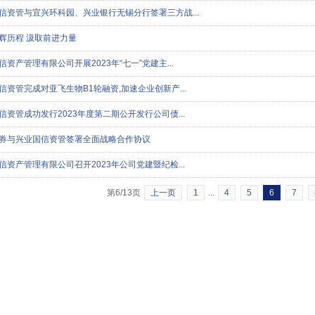
信资管与宜兴环科园、兴业银行无锡分行签署三方战...
辉历程 汲取前进力量
信资产管理有限公司开展2023年“七一”党建主...
信资管完成对亚飞生物B1轮融资,加速企业创新产...
信资管成功发行2023年度第二期公开发行公司债...
券与兴业国信资管签署全面战略合作协议
信资产管理有限公司召开2023年公司党建暨纪检...
第6/13页
上一页
1
...
4
5
6
7