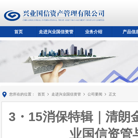
首页
走进兴业国信资管
业务介绍
产品信
您所在的位置：
首页
走进兴业国信资管
公司要闻
正文
3・15消保特辑｜清
业国信资管